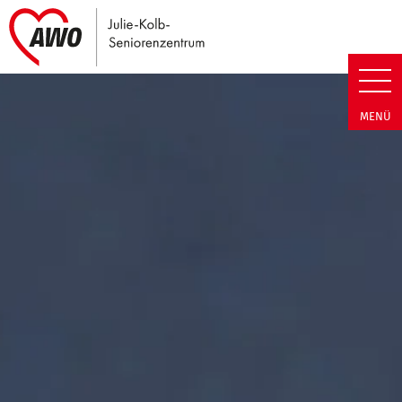
Link zu Home
Julie-Kolb-Seniorenzentrum | T
MENÜ