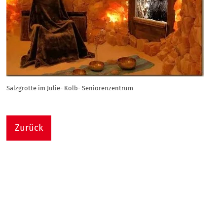
Salzgrotte im Julie- Kolb- Seniorenzentrum
Zurück
Nach
Sie sind hier:
Julie-Kolb-Seniorenzentrum
Termin Detail