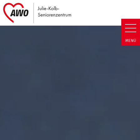
Link zu Home
Julie-Kolb-Seniorenzentrum | T
MENÜ