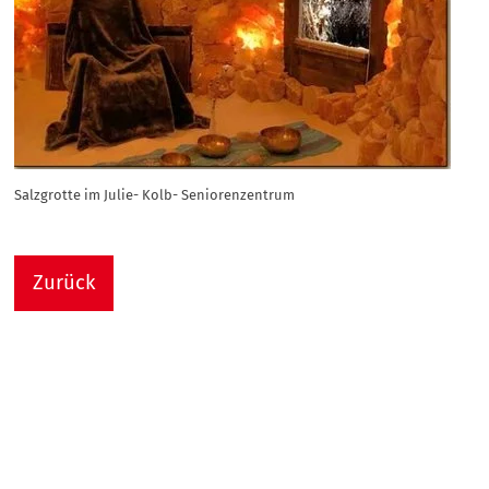
Salzgrotte im Julie- Kolb- Seniorenzentrum
Zurück
Nach
Sie sind hier:
Julie-Kolb-Seniorenzentrum
Termin Detail