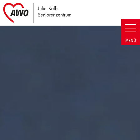
Link zu Home
Julie-Kolb-Seniorenzentrum | T
MENÜ