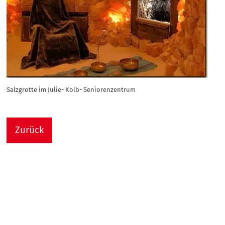
Salzgrotte im Julie- Kolb- Seniorenzentrum
Zurück
Nach
Sie sind hier:
Julie-Kolb-Seniorenzentrum
Termin Detail