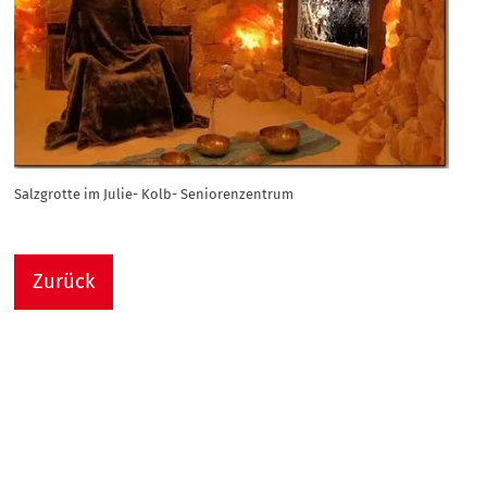
Salzgrotte im Julie- Kolb- Seniorenzentrum
Zurück
Nach
Sie sind hier:
Julie-Kolb-Seniorenzentrum
Termin Detail