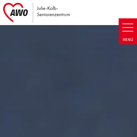
Link zu Home
Julie-Kolb-Seniorenzentrum | T
MENÜ