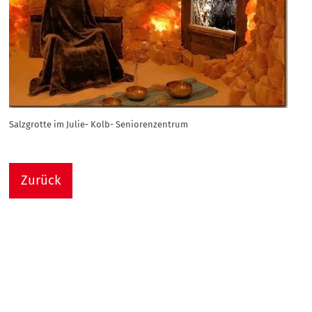
Salzgrotte im Julie- Kolb- Seniorenzentrum
Zurück
Nach
Sie sind hier:
Julie-Kolb-Seniorenzentrum
Termin Detail