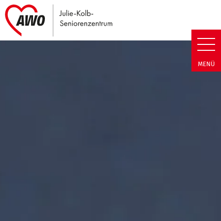
Link zu Home
Julie-Kolb-Seniorenzentrum | T
MENÜ