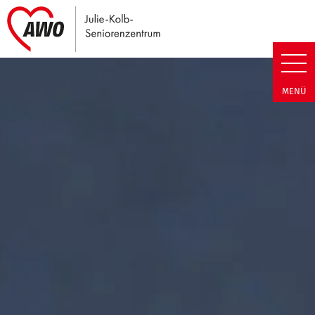
Link zu Home
Julie-Kolb-Seniorenzentrum | T
MENÜ