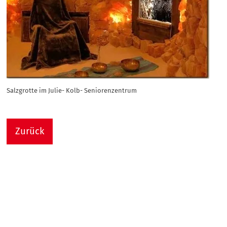
Salzgrotte im Julie- Kolb- Seniorenzentrum
Zurück
Nach
Sie sind hier:
Julie-Kolb-Seniorenzentrum
Termin Detail