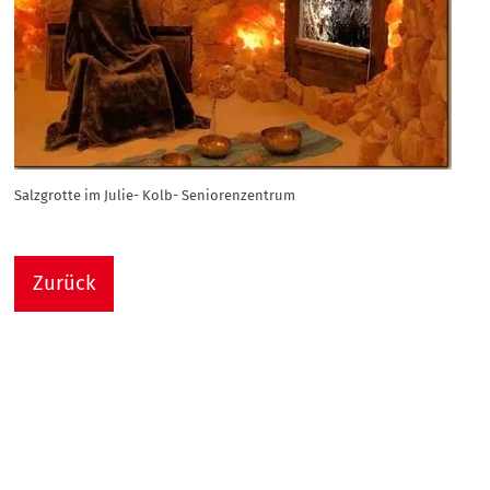
Salzgrotte im Julie- Kolb- Seniorenzentrum
Zurück
Nach
Sie sind hier:
Julie-Kolb-Seniorenzentrum
Termin Detail