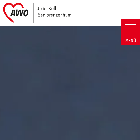
Link zu Home
Julie-Kolb-Seniorenzentrum | T
MENÜ