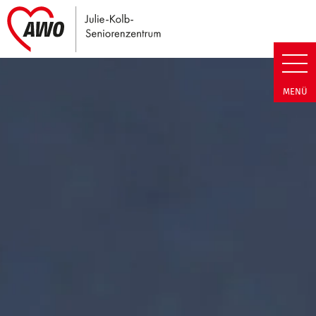
Link zu Home
Julie-Kolb-Seniorenzentrum | T
MENÜ