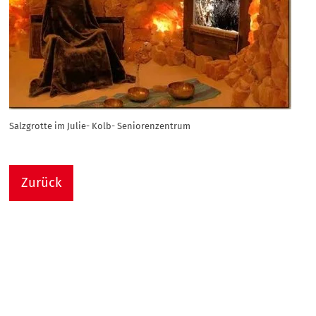
Salzgrotte im Julie- Kolb- Seniorenzentrum
Zurück
Nach
Sie sind hier:
Julie-Kolb-Seniorenzentrum
Termin Detail