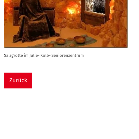
Salzgrotte im Julie- Kolb- Seniorenzentrum
Zurück
Nach
Sie sind hier:
Julie-Kolb-Seniorenzentrum
Termin Detail