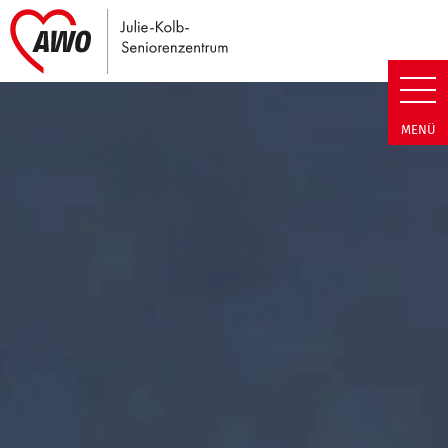
Link zu Home
Julie-Kolb-Seniorenzentrum | T
MENÜ