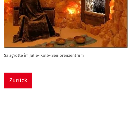
Salzgrotte im Julie- Kolb- Seniorenzentrum
Zurück
Nach
Sie sind hier:
Julie-Kolb-Seniorenzentrum
Termin Detail