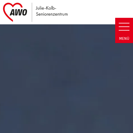
Link zu Home
Julie-Kolb-Seniorenzentrum | T
MENÜ