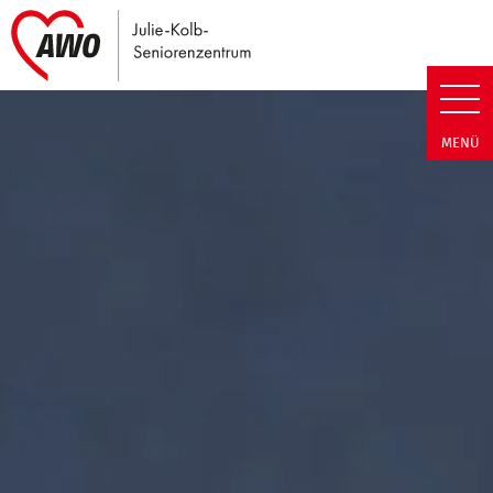
Link zu Home
Julie-Kolb-Seniorenzentrum | T
MENÜ