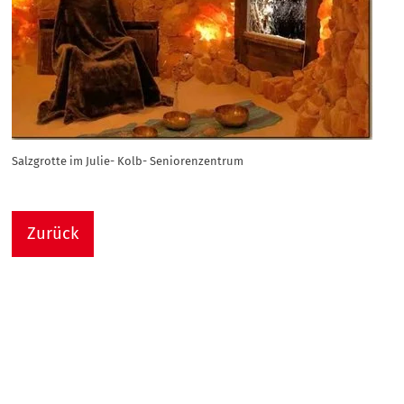
Salzgrotte im Julie- Kolb- Seniorenzentrum
Zurück
Nach
Sie sind hier:
Julie-Kolb-Seniorenzentrum
Termin Detail