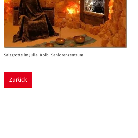
Salzgrotte im Julie- Kolb- Seniorenzentrum
Zurück
Nach
Sie sind hier:
Julie-Kolb-Seniorenzentrum
Termin Detail