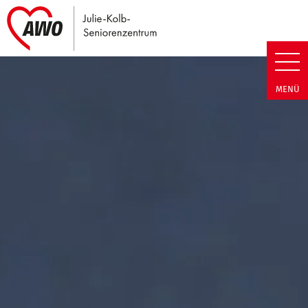
Link zu Home
Julie-Kolb-Seniorenzentrum | T
MENÜ