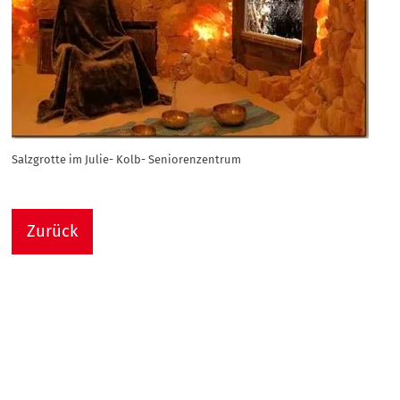
Salzgrotte im Julie- Kolb- Seniorenzentrum
Zurück
Nach
Sie sind hier:
Julie-Kolb-Seniorenzentrum
Termin Detail