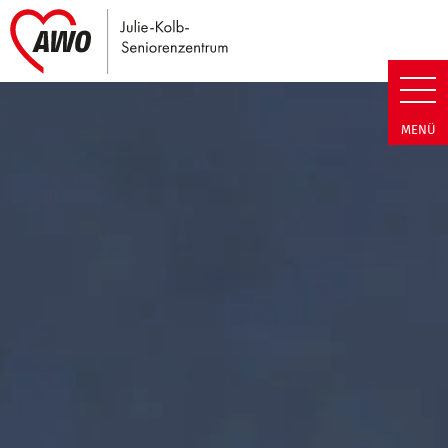
Link zu Home
Julie-Kolb-Seniorenzentrum | T
MENÜ