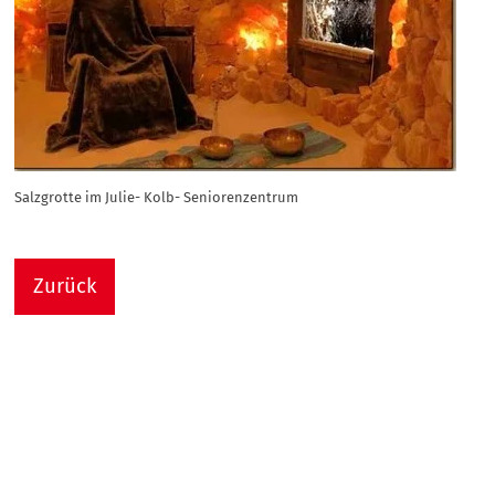
Salzgrotte im Julie- Kolb- Seniorenzentrum
Zurück
Nach
Sie sind hier:
Julie-Kolb-Seniorenzentrum
Termin Detail