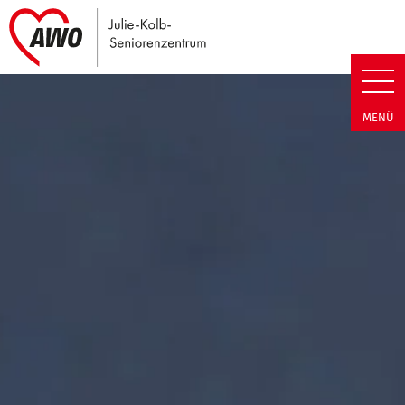
Link zu Home
Julie-Kolb-Seniorenzentrum | T
MENÜ