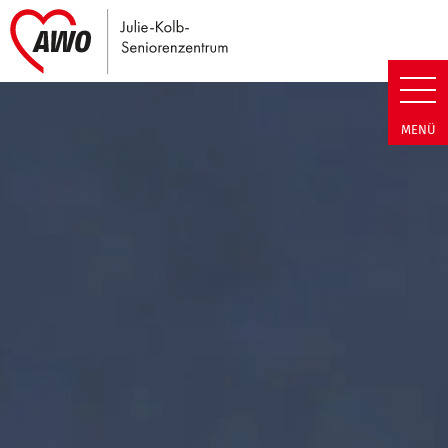
Link zu Home
Julie-Kolb-Seniorenzentrum | T
MENÜ