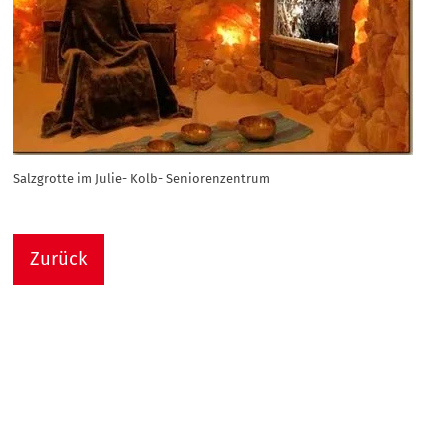
Salzgrotte im Julie- Kolb- Seniorenzentrum
Zurück
Nach
Sie sind hier:
Julie-Kolb-Seniorenzentrum
Termin Detail