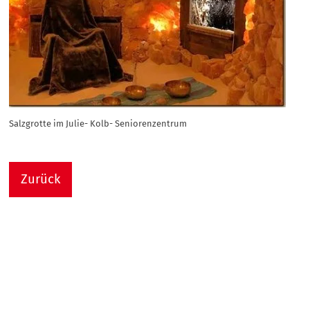
Salzgrotte im Julie- Kolb- Seniorenzentrum
Zurück
Nach
Sie sind hier:
Julie-Kolb-Seniorenzentrum
Termin Detail