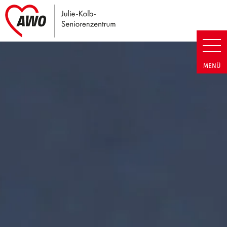
Link zu Home
Julie-Kolb-Seniorenzentrum | T
MENÜ