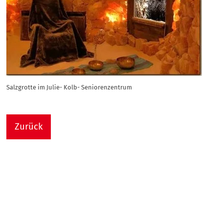
Salzgrotte im Julie- Kolb- Seniorenzentrum
Zurück
Nach
Sie sind hier:
Julie-Kolb-Seniorenzentrum
Termin Detail