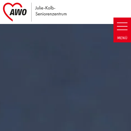
Link zu Home
Julie-Kolb-Seniorenzentrum | T
MENÜ