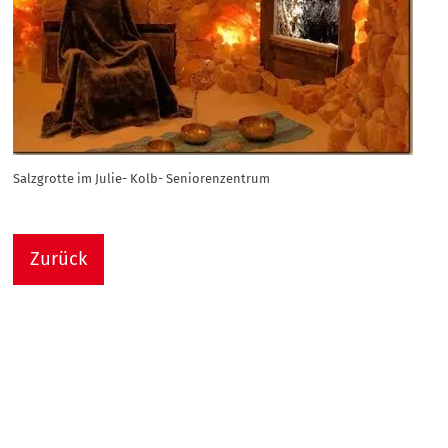
Salzgrotte im Julie- Kolb- Seniorenzentrum
Zurück
Nach
Sie sind hier:
Julie-Kolb-Seniorenzentrum
Termin Detail