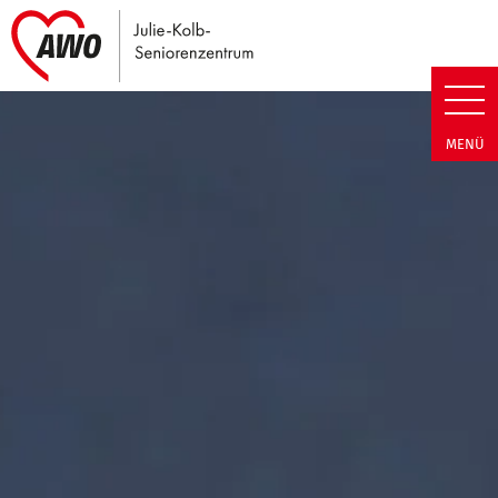
Link zu Home
Julie-Kolb-Seniorenzentrum | T
MENÜ