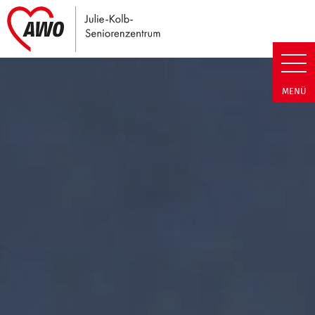
Link zu Home
Julie-Kolb-Seniorenzentrum | T
MENÜ