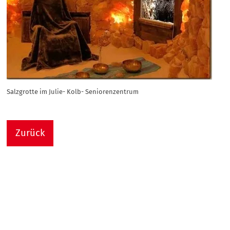
Salzgrotte im Julie- Kolb- Seniorenzentrum
Zurück
Nach
Sie sind hier:
Julie-Kolb-Seniorenzentrum
Termin Detail