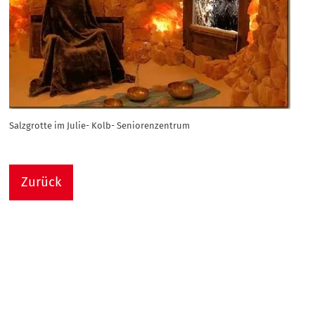
Salzgrotte im Julie- Kolb- Seniorenzentrum
Zurück
Nach
Sie sind hier:
Julie-Kolb-Seniorenzentrum
Termin Detail