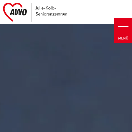
Link zu Home
Julie-Kolb-Seniorenzentrum | T
MENÜ