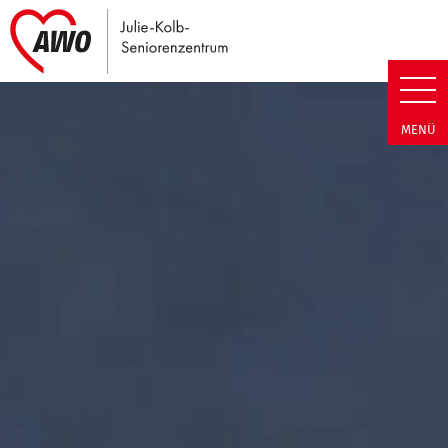
Link zu Home
Julie-Kolb-Seniorenzentrum | T
MENÜ