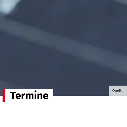
©B.G. P
Quelle
Termine