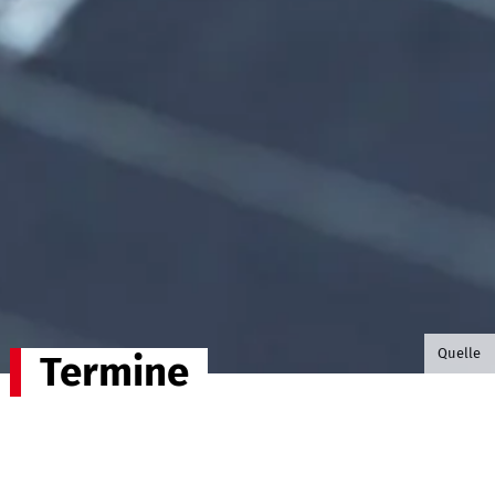
©B.G. P
Quelle
Termine