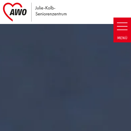
Link zu Home
Julie-Kolb-Seniorenzentrum | T
MENÜ