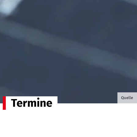
©B.G. P
Quelle
Termine