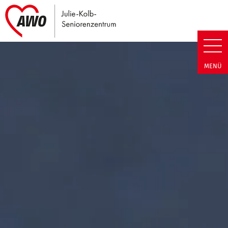
Link zu Home
Julie-Kolb-Seniorenzentrum | T
MENÜ