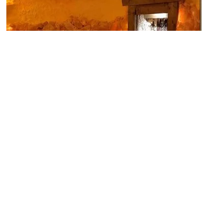
Nach
Salzgrotte im Julie- Kolb- Seniorenzentrum
Zurück