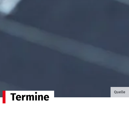
©B.G. P
Quelle
Termine