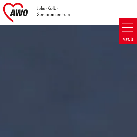
Link zu Home
Julie-Kolb-Seniorenzentrum | T
MENÜ