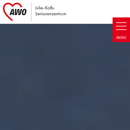
Link zu Home
Julie-Kolb-Seniorenzentrum | T
MENÜ