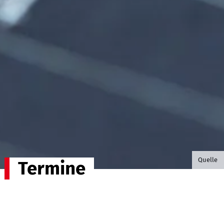
©B.G. P
Quelle
Termine