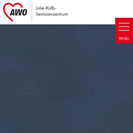
Link zu Home
Julie-Kolb-Seniorenzentrum | T
MENÜ