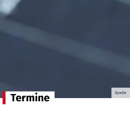
©B.G. P
Quelle
Termine