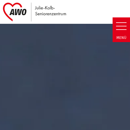
Link zu Home
Julie-Kolb-Seniorenzentrum | T
MENÜ