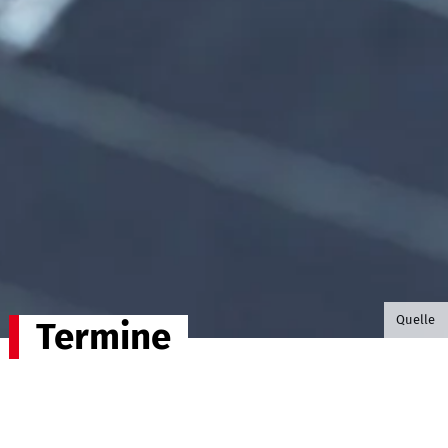
©B.G. P
Quelle
Termine