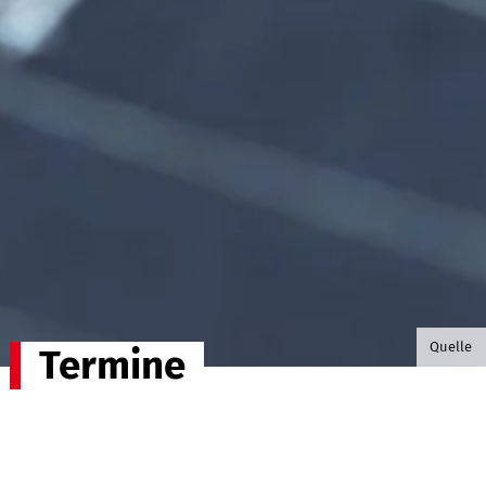
©B.G. P
Quelle
Termine