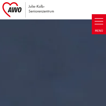
Link zu Home
Julie-Kolb-Seniorenzentrum | T
MENÜ