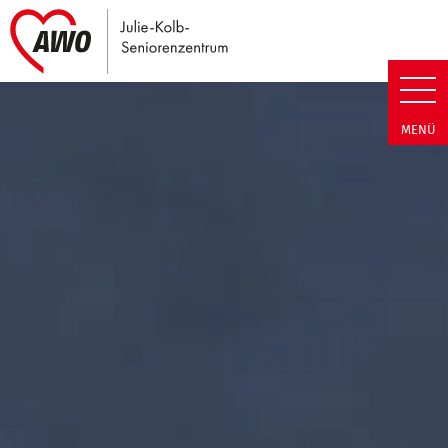
Link zu Home
Julie-Kolb-Seniorenzentrum | T
MENÜ