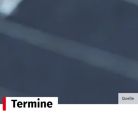
©B.G. P
Quelle
Termine