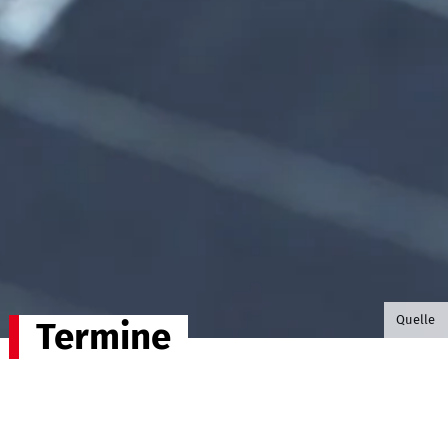
©B.G. P
Quelle
Termine