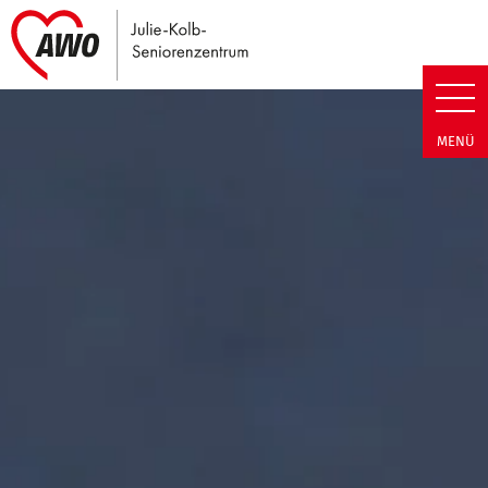
Link zu Home
Julie-Kolb-Seniorenzentrum | T
MENÜ