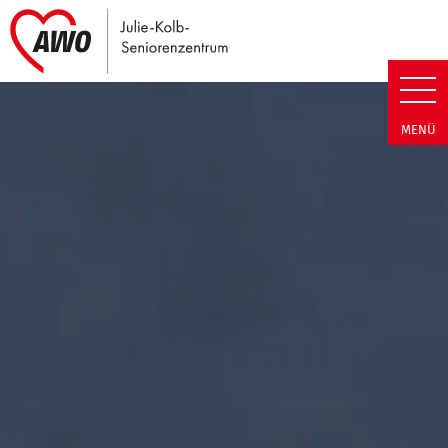
Link zu Home
Julie-Kolb-Seniorenzentrum | T
MENÜ