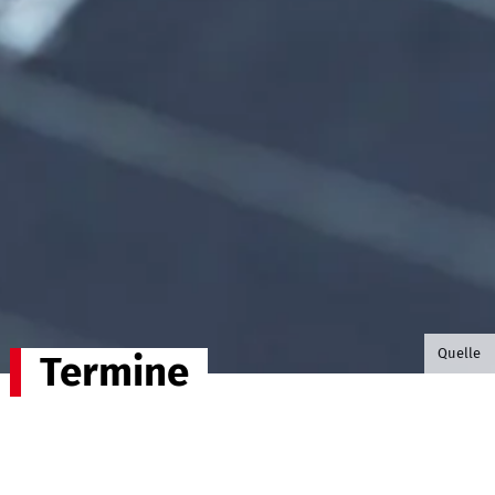
©B.G. P
Quelle
Termine