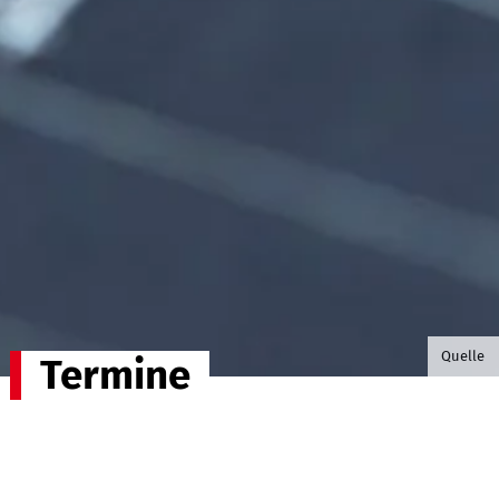
©B.G. P
Quelle
Termine