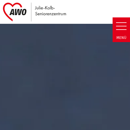
Link zu Home
Julie-Kolb-Seniorenzentrum | T
MENÜ