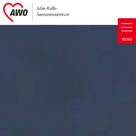
Link zu Home
Julie-Kolb-Seniorenzentrum | T
MENÜ