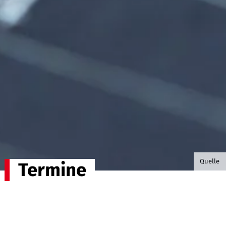
©B.G. P
Quelle
Termine