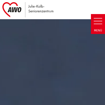
Link zu Home
Julie-Kolb-Seniorenzentrum | T
MENÜ