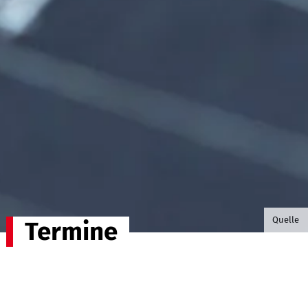
©B.G. P
Quelle
Termine