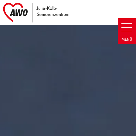
Link zu Home
Julie-Kolb-Seniorenzentrum | T
MENÜ