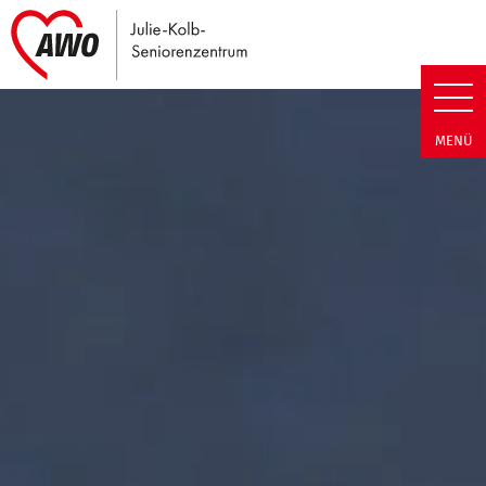
Link zu Home
Julie-Kolb-Seniorenzentrum | T
MENÜ