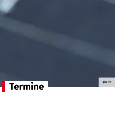
©B.G. P
Quelle
Termine