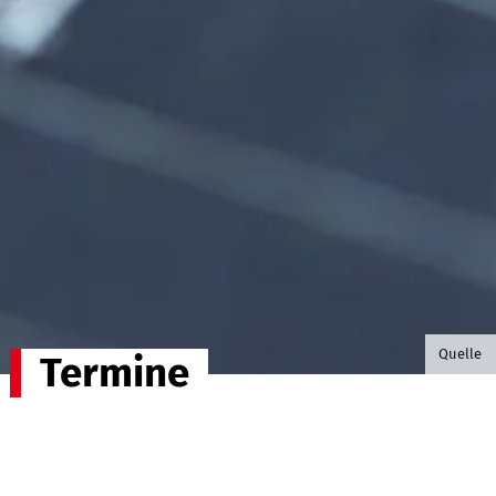
©B.G. P
Quelle
Termine