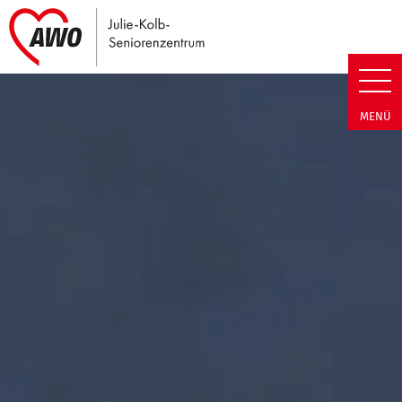
Link zu Home
Julie-Kolb-Seniorenzentrum | T
MENÜ