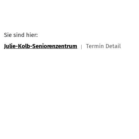
Sie sind hier:
Julie-Kolb-Seniorenzentrum
Termin Detail
Link zu Home
Nach
Service Informationen