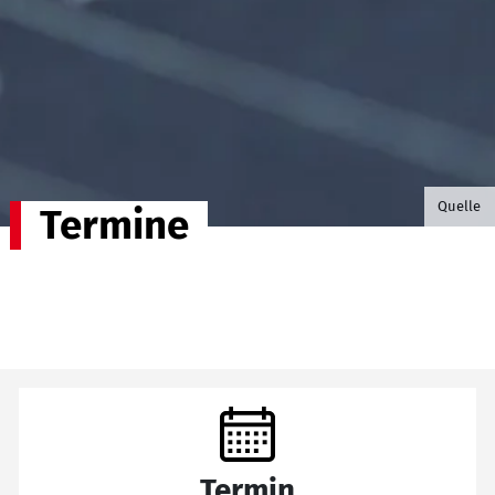
©B.G. P
Quelle
Termine
Termin