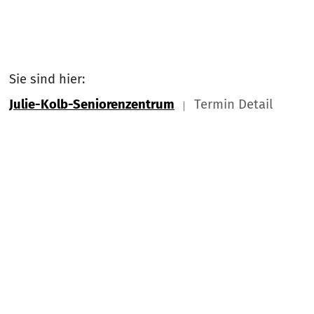
Sie sind hier:
Julie-Kolb-Seniorenzentrum
Termin Detail
Link zu Home
Nach
Service Informationen