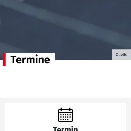
©B.G. P
Quelle
Termine
Termin