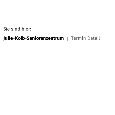
Sie sind hier:
Julie-Kolb-Seniorenzentrum
Termin Detail
Link zu Home
Nach
Service Informationen