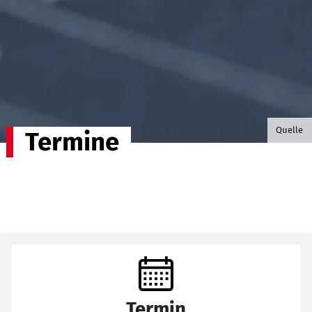
©B.G. P
Quelle
Termine
Termin