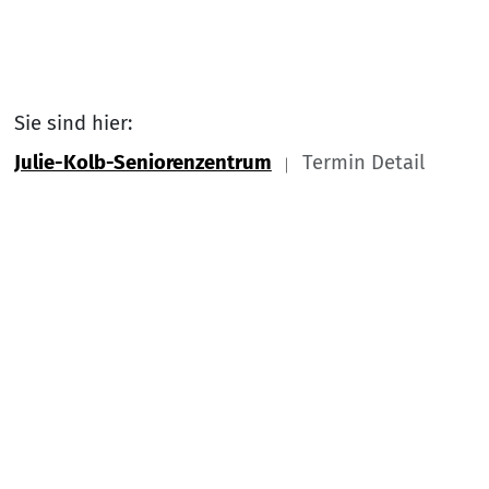
Sie sind hier:
Julie-Kolb-Seniorenzentrum
Termin Detail
Link zu Home
Nach
Service Informationen