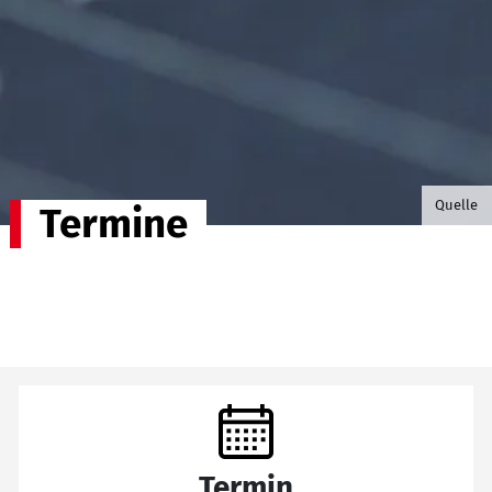
©B.G. P
Quelle
Termine
Termin