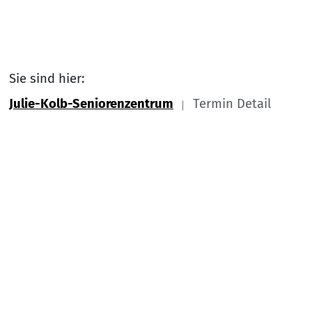
Sie sind hier:
Julie-Kolb-Seniorenzentrum
Termin Detail
Link zu Home
Nach
Service Informationen