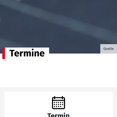
©B.G. P
Quelle
Termine
Termin