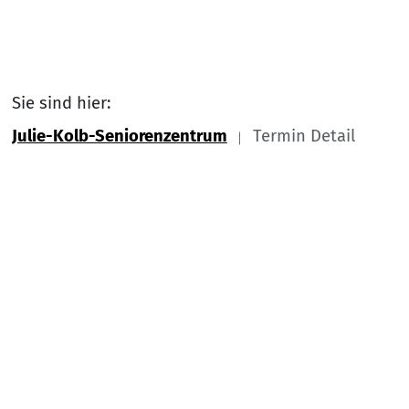
Sie sind hier:
Julie-Kolb-Seniorenzentrum
Termin Detail
Link zu Home
Nach
Service Informationen