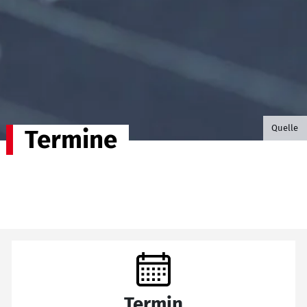
©B.G. P
Quelle
Termine
Termin