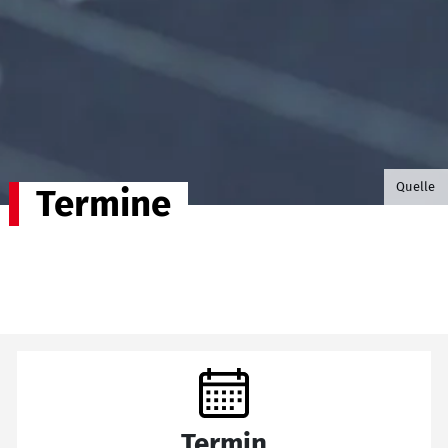
©B.G. P
Quelle
Termine
Termin