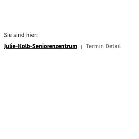
Sie sind hier:
Julie-Kolb-Seniorenzentrum
Termin Detail
Link zu Home
Nach
Service Informationen