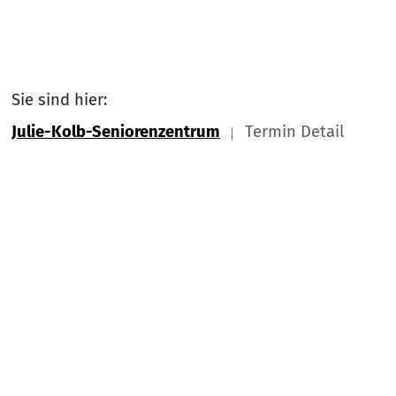
Sie sind hier:
Julie-Kolb-Seniorenzentrum
Termin Detail
Link zu Home
Nach
Service Informationen