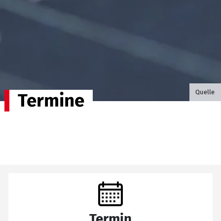
©B.G. P
Quelle
Termine
Termin