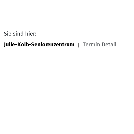
Sie sind hier:
Julie-Kolb-Seniorenzentrum
Termin Detail
Link zu Home
Nach
Service Informationen