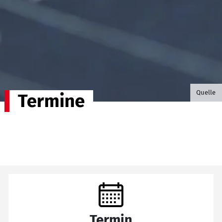
©B.G. P
Quelle
Termine
Termin