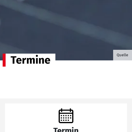
©B.G. P
Quelle
Termine
Termin