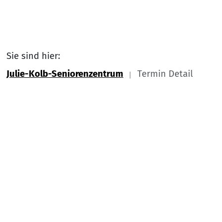
Sie sind hier:
Julie-Kolb-Seniorenzentrum
Termin Detail
Link zu Home
Nach
Service Informationen