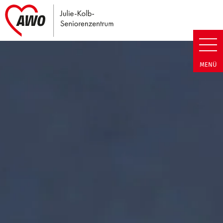
Link zu Home
Julie-Kolb-Seniorenzentrum | T
MENÜ