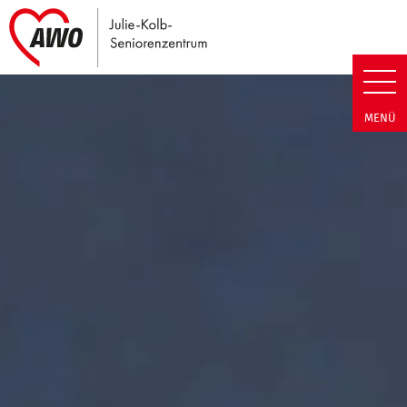
Link zu Home
Julie-Kolb-Seniorenzentrum | T
MENÜ